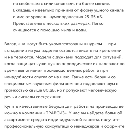
по свойствам с силиконовыми, но более мягкие.
Вкладыши
идеально принимают форму ушного канала
и имеют
уровень
шумоподавления 25–35 дБ.
Представлены в нескольких размерах. Легко
очищаются с помощью мыла и воды.
Вкладыши
могут быть укомплектованы шнурком — при
выпадении из уха изделия остаются висеть на креплении
и не теряются. Модели с дужками подходят для ситуаций,
когда защищать уши нужно периодически: их надевают во
время выполнения производственных работ, а при
ненадобности спускают на шею. Также есть
беруши
со
специальным
звуковым
фильтром
: они подавляют
шум
с
громкостью свыше 80 дБ, но пропускают человеческую
речь и сигналы спецтехники.
Купить качественные
беруши
для
работы
на
производстве
можно в компании «ПРАВСИЗ». У нас вы найдете большой
ассортимент
средств
индивидуальной защиты
, получите
профессиональную консультацию менеджеров и оформите