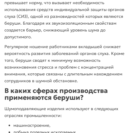
превышает норму, что вызывает необходимость
использования
средств индивидуальной
защиты
органов
слуха
(СИЗ), одной из разновидностей которых являются
беруши.
Благодаря их звукоизоляционным свойствам
создается барьер, снижающий
уровень
шума до
допустимого.
Регулярное ношение работниками
вкладышей
снижает
вероятность развития заболеваний
органов
слуха
. Кроме
того,
беруши
сводят к минимуму возможность
возникновения стресса и проблем с концентрацией
внимания, которые связаны с длительным нахождением
сотрудников в
шумной
обстановке.
В каких сферах
производства
применяются
беруши
?
Шумоподавляющие изделия
используют
в следующих
отраслях промышленности:
машиностроение,
добыча полезных ископаемых,