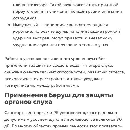
или вентилятора. Такой звук может стать причиной
переутомления и снижения концентрации внимания
сотрудника.
Импульсный
— периодически повторяющиеся
короткие, но резкие
шумы,
напоминающие громкий
удар или выстрел. Могут привести к внезапному
ухудшению
слуха
или появлению звона в ушах.
Работа
в
условиях
повышенного уровня шума без
применения
защитных
средств
ведет к потере
слуха
,
снижению мыслительных способностей, развитию стресса,
психологических расстройств, а также ухудшает
коммуникацию между работниками.
Применение
беруш
для
защиты
органов
слуха
Санитарными нормами РБ установлено, что предельно
допустимым
уровнем
шума
на
производстве
являются 80
дБ. Во многих областях промышленности этот показатель