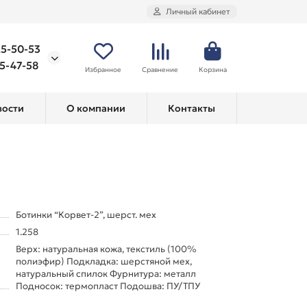
Личный кабинет
25-50-53
75-47-58
Избранное
Сравнение
Корзина
вости
О компании
Контакты
Ботинки “Корвет-2”, шерст. мех
1.258
Верх: натуральная кожа, текстиль (100%
полиэфир) Подкладка: шерстяной мех,
натуральный спилок Фурнитура: металл
Подносок: термопласт Подошва: ПУ/ТПУ