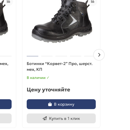
мех,
Ботинки “Корвет-2” Про, шерст.
Ботинки 
мех, КП
В наличии ✓
В наличии
Цену уточняйте
Цену у
В корзину
Купить в 1 клик