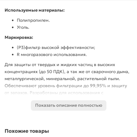
Используемые материалы:
Полипропилен.
Уголь.
Маркировка:
(P3)фильтр высокой эффективности;
R многоразового использования.
Для защиты от твердых и жидких частиц в высоких
концентрациях (до 50 ПДК), а так же от сварочного дыма,
металлургической, минеральной, растительной пыли.
Обеспечивают уровень фильтрации до 99,95% и защиту
от запахов. Разработаны для использования с
изолирующими полумасками и полнолицевыми масками
Показать описание полностью
компании О2 и предназначены для защиты органов
дыхания работника от вредных и опасных факторов в
воздухе рабочей зоны.
Похожие товары
Фильтры соответствуют требованиям Технического