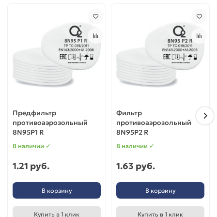
Регламента Таможенного союза
ТР ТС 019/2011
«О
безопасности средств индивидуальной защиты»,
ГОСТ
12.4.246-2016
«Система стандартов безопасности труда.
Средства индивидуальной защиты органов дыхания.
Фильтры противоаэрозольные».
Предфильтр
Фильтр
противоаэрозольный
противоаэрозольный
8N95P1 R
8N95P2 R
В наличии ✓
В наличии ✓
1.21 руб.
1.63 руб.
В корзину
В корзину
Купить в 1 клик
Купить в 1 клик