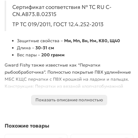
Сертификат соответствия № ТС RU C-
CN.АВ73.В.02315
ТР ТС 019/2011, ГОСТ 12.4.252-2013
Защитные свойства –
Ми, Мп, Вн, Нм, К80, Щ40
Длина –
30-31
см
Вес пары –
200 грамм
Gward Fishy также известные как “Перчатки
рыбообработчика”. Полностью покрытые ПВХ удлинённые
МБС КЩС перчатки с ПВХ крошкой на ладони и пальцах.
Конструкция: Перчатки из вязаной хлопчатобумажной
основы с антибактериальной пропиткой. Покрытие
Показать описание полностью
стойким к пониженным температурам
поливинилхлоридом оранжевого цвета. Манжета “ZIG-Zag”.
Покрытие герметично. Анатомическая конструкция
перчаток снижает нагрузку на руки и способствует
Похожие товары
снижению их преждевременной утомляемости.
Длительный срок службы и отличные эксплуатационные