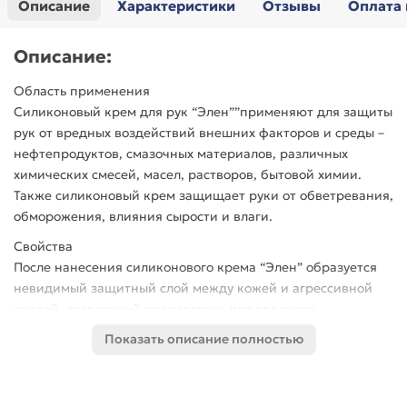
Описание
Характеристики
Отзывы
Оплата 
Описание:
Область применения
Силиконовый крем для рук “Элен””применяют для защиты
рук от вредных воздействий внешних факторов и среды –
нефтепродуктов, смазочных материалов, различных
химических смесей, масел, растворов, бытовой химии.
Также силиконовый крем защищает руки от обветревания,
обморожения, влияния сырости и влаги.
Свойства
После нанесения силиконового крема “Элен” образуется
невидимый защитный слой между кожей и агрессивной
средой, создающий препятствие для вредного
воздействия на кожу. При этом силиконовый крем не
Показать описание полностью
нарушает естественный для кожи водно-жировой баланс,
а глицерин, входящий в состав крема “Элен” помогает
восстановить баланс влажности клеткам кожи. Активные