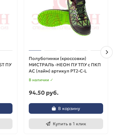
Полуботинки (кроссовки)
Полуботи
ST ПУ
МИСТРАЛЬ -НЕОН ПУ ТПУ с ПКП
АС (лайм) артикул PT2-C-L
В наличии ✓
В наличии
94.50 руб.
44.10 р
В корзину
Купить в 1 клик