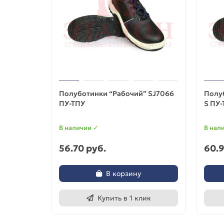
Полуботинки “Рабочий” SJ7066
Полу
ПУ-ТПУ
S ПУ-
В наличии ✓
В нал
56.70 руб.
60.9
В корзину
Купить в 1 клик