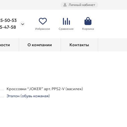
Личный кабинет
25-50-53
75-47-58
Избранное
Сравнение
Корзина
вости
О компании
Контакты
Кроссовки “JOKER” арт. PPS2-V (василек)
Эталон (обувь кожаная)