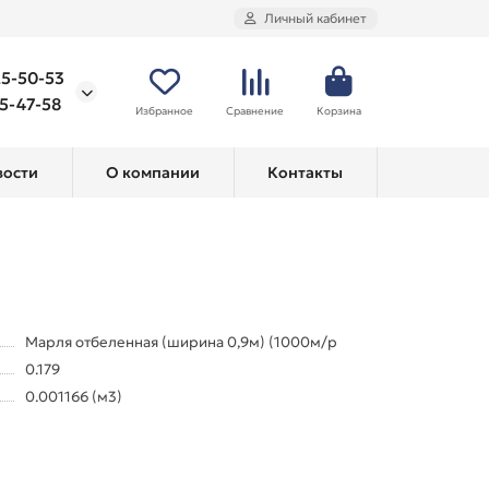
Личный кабинет
25-50-53
75-47-58
Избранное
Сравнение
Корзина
вости
О компании
Контакты
Марля отбеленная (ширина 0,9м) (1000м/р
0.179
0.001166 (м3)