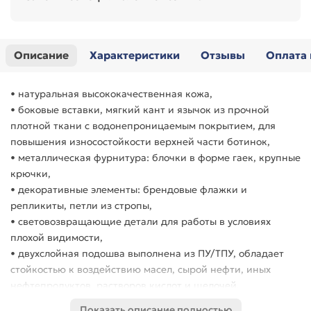
Описание
Характеристики
Отзывы
Оплата 
• натуральная высококачественная кожа,
• боковые вставки, мягкий кант и язычок из прочной
плотной ткани с водонепроницаемым покрытием, для
повышения износостойкости верхней части ботинок,
• металлическая фурнитура: блочки в форме гаек, крупные
крючки,
• декоративные элементы: брендовые флажки и
репликиты, петли из стропы,
• световозвращающие детали для работы в условиях
плохой видимости,
• двухслойная подошва выполнена из ПУ/ТПУ, обладает
стойкостью к воздействию масел, сырой нефти, иных
нефтепродуктов, растворов кислот и щелочей,
нетоксичной и взрывоопасной пыли
Показать описание полностью