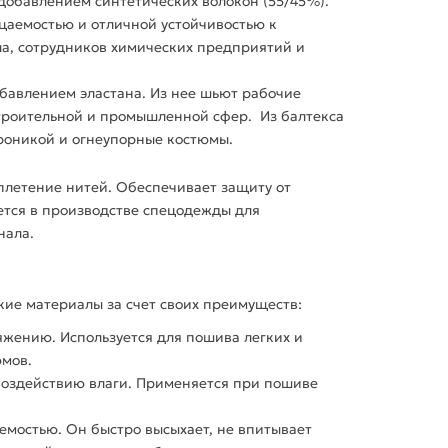
добавлением синтетических
волокон
(55/45%).
цаемостью и отличной устойчивостью к
а, сотрудников химических предприятий и
обавлением эластана. Из нее шьют рабочие
троительной и промышленной сфер. Из балтекса
роникой и огнеупорные костюмы.
плетение нитей. Обеспечивает защиту от
ется в
производстве
спецодежды для
нала.
ие материалы за счет своих преимуществ:
тяжению.
Используется
для
пошива
легких и
юмов.
воздействию влаги. Применяется при
пошиве
емостью. Он быстро высыхает, не впитывает