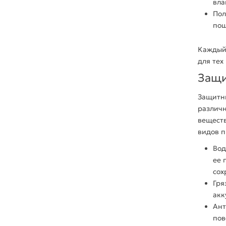
вла
По
пош
Каждый 
для тех
Защи
Защитны
различ
веществ
видов п
Вод
ее 
сох
Гря
акк
Ант
пов