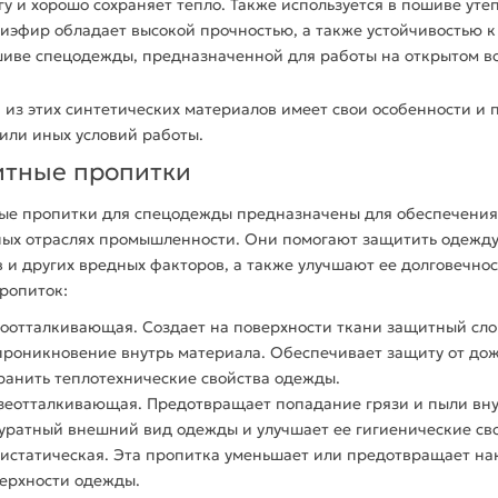
гу и хорошо сохраняет тепло. Также используется в пошиве уте
лиэфир
обладает высокой прочностью, а также устойчивостью к
иве спецодежды
, предназначенной для работы на открытом в
из этих синтетических
материалов
имеет свои особенности и 
 или иных условий работы.
тные пропитки
е пропитки для спецодежды предназначены для обеспечения 
ных отраслях промышленности. Они помогают защитить
одежд
 и других вредных факторов, а также улучшают ее долговечнос
ропиток:
оотталкивающая. Создает на поверхности
ткани
защитный слой
проникновение внутрь
материала
. Обеспечивает защиту от дож
ранить теплотехнические
свойства
одежды
.
зеотталкивающая. Предотвращает попадание грязи и пыли внут
уратный внешний вид
одежды
и улучшает ее гигиенические
св
истатическая. Эта пропитка уменьшает или предотвращает нак
ерхности одежды.