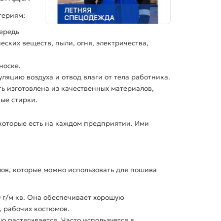
териям:
ередь
ских веществ, пыли, огня, электричества,
носке.
ляцию воздуха и отвод влаги от тела работника.
ть
изготовлена
из качественных материалов,
ые стирки.
которые есть на каждом предприятии. Ими
ов, которые можно
использовать
для
пошив
а
 г/м кв. Она обеспечивает хорошую
,
рабочих
костюмов.
 растягивается. Часто используется в