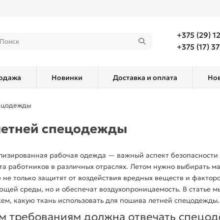
+375 (29) 1
+375 (17) 3
одажа
Новинки
Доставка и оплата
Но
пецодежды
 летней спецодежды
лизированная рабочая
одежда
— важный аспект безопасности
а работников в различных отраслях. Летом нужно
выбирать
ма
 не только защитят от воздействия вредных веществ и фактор
щей среды, но и обеспечат воздухопроницаемость. В статье м
жем,
какую ткань использовать для пошива летней спецодежды
.
м требованиям должна отвечать
спецод