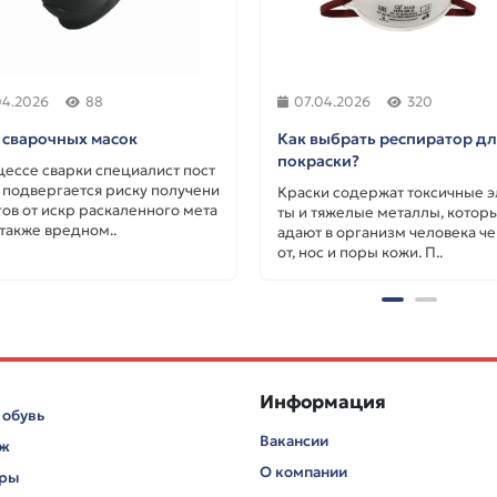
04.2026
88
07.04.2026
320
 сварочных масок
Как выбрать респиратор д
покраски?
цессе сварки специалист пост
 подвергается риску получени
Краски содержат токсичные 
гов от искр раскаленного мета
ты и тяжелые металлы, котор
 также вредном..
адают в организм человека че
от, нос и поры кожи. П..
Информация
 обувь
Вакансии
аж
О компании
ары