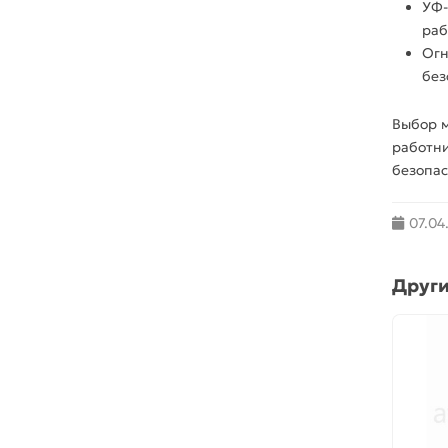
УФ-
раб
Огн
без
Выбор 
работни
безопас
07.04
Други