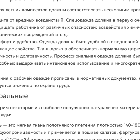
ля летних комплектов должны соответствовать нескольким кри
ита от вредных воздействий. Спецодежда должна в первую оч
ищать работника от различных опасностей: воздействия химиче
анических повреждений и т. д.
форт и удобство.
Одежда
должна быть удобной в ежедневной 
шащие
свойства
. Ткань должна обеспечивать нормальную цирку
чность и долговечность. Профессиональная
одежда
должна бы
собных выдерживать интенсивное использование и многократн
ания к рабочей
одежде
прописаны в нормативных документах, 
уется инженер по охране труда.
ральные
трим некоторые из наиболее популярных
натуральных
материал
ежды:
ь — это мягкая
ткань
полотняного плетения плотностью 140–180
духопроницаемость и применяется в пошиве халатов, фартуков
жа(100% х/б)
имеет диагональное переплетение нитей и хорошо