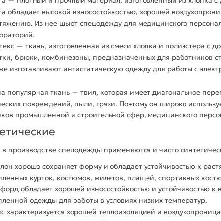
та — плотный и
прочный
материал
,
изготовленный
из
хлопка
с 
та
обладает
высокой износостойкостью, хорошей воздухопрони
тяжению. Из нее шьют спецодежду для медицинского персонал
ораторий.
текс —
ткань
,
изготовленная
из смеси
хлопка
и полиэстера с д
тки, брюки, комбинезоны, предназначенных для работников с
же изготавливают антистатическую
одежду
для работы с элект
на популярная
ткань
— твил, которая имеет диагональное пере
еских повреждений, пыли, грязи. Поэтому он широко использу
ков промышленной и строительной сфер, медицинского персо
етические
 в
производстве
спецодежды применяются и чисто синтетическ
лон хорошо сохраняет форму и
обладает
устойчивостью к рас
пленных курток, костюмов, жилетов, плащей, спортивных кост
сфорд
обладает
хорошей износостойкостью и устойчивостью к 
пленной
одежды
для работы в условиях низких температур.
с характеризуется хорошей теплоизоляцией и воздухопроница