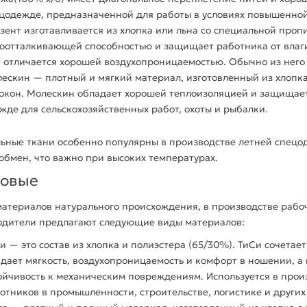
цодежде, предназначенной для работы в условиях повышенной 
езент
изготавливается
из хлопка или льна со
специальной
пропи
оотталкивающей способностью и защищает работника от влаги
н
отличается хорошей воздухопроницаемостью. Обычно из него 
ескин — плотный и мягкий материал,
изготовленный
из
хлопк
окон
. Молескин
обладает
хорошей теплоизоляцией и защищает о
ежде
для сельскохозяйственных работ, охоты и рыбалки.
льные
ткани особенно популярны в
производстве
летней спецод
обмен, что важно при высоких температурах.
овые
материалов
натурального
происхождения, в
производстве
рабо
одители предлагают следующие виды материалов:
и — это
состав
из
хлопка
и полиэстера (65/30%). ТиСи сочетает
дает мягкость, воздухопроницаемость и комфорт в ношении, а 
ойчивость к механическим повреждениям. Используется в прои
отников в промышленности, строительстве, логистике и других