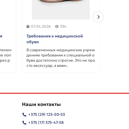
07.04.2026
334
07.04.2
ля
Требования к медицинской
Что тако
обуви
краги: и
элемен
В современных медицинских учреж
Краги — э
ые поп
дениях требования к специальной о
ля рук. В
рез р
буви достаточно строгие. Это не про
ок, они б
сто аксессуар, а важн..
ие и могут
Наши контакты
+375 (29) 125-50-53
+375 (17) 375-47-58