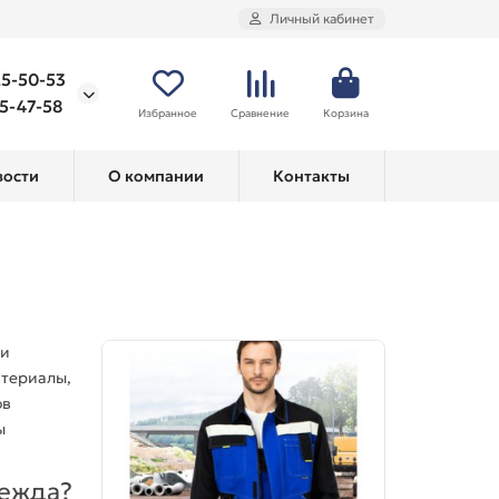
Личный кабинет
25-50-53
75-47-58
Избранное
Сравнение
Корзина
вости
О компании
Контакты
 и
териалы,
ов
ы
ежда
?