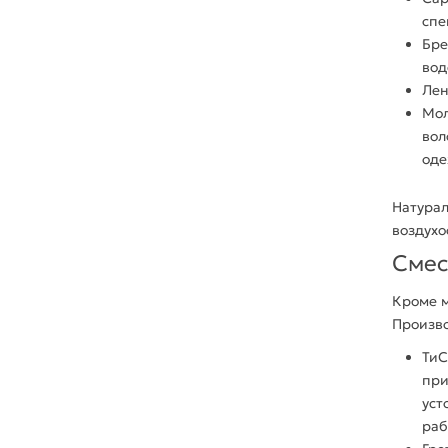
спе
Бр
вод
Ле
Мол
вол
од
Натура
воздухо
Смес
Кроме 
Произв
ТиС
при
уст
раб