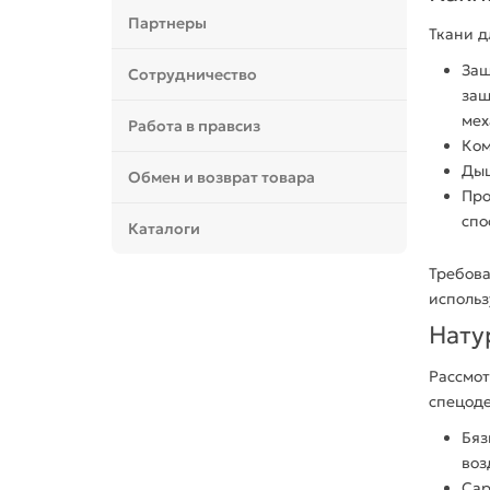
Партнеры
Ткани д
Защ
Сотрудничество
защ
мех
Работа в правсиз
Ком
Ды
Обмен и возврат товара
Про
спо
Каталоги
Требов
использ
Нату
Рассмо
спецод
Бяз
воз
Сар