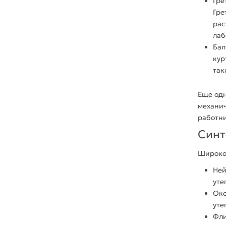
Гре
Гре
рас
лаб
Бал
кур
так
Еще од
механич
работни
Синт
Широко
Ней
уте
Ок
уте
Фли