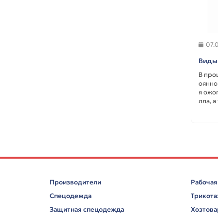
07.
Виды
В про
оянно
я ожо
лла, а
Производители
Рабочая
Спецодежда
Трикот
Защитная спецодежда
Хозтов